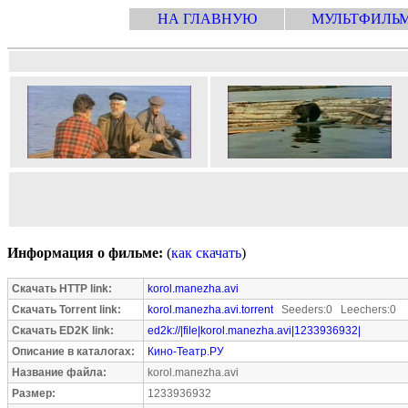
НА ГЛАВНУЮ
МУЛЬТФИЛЬ
Информация о фильме:
(
как скачать
)
Скачать HTTP link:
korol.manezha.avi
Скачать Torrent link:
korol.manezha.avi.torrent
Seeders:0 Leechers:0
Скачать ED2K link:
ed2k://|file|korol.manezha.avi|1233936932|
Описание в каталогах:
Кино-Театр.РУ
Название файла:
korol.manezha.avi
Размер:
1233936932