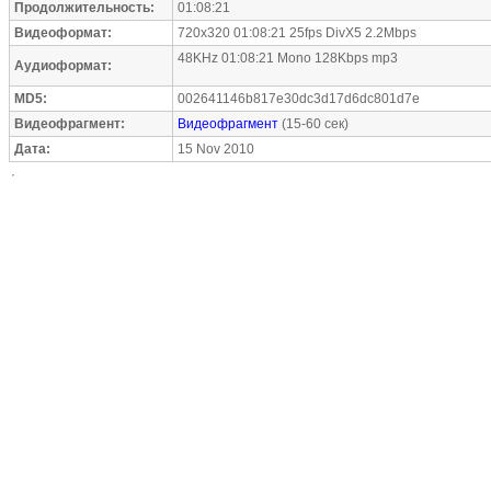
Продолжительность:
01:08:21
Видеоформат:
720x320 01:08:21 25fps DivX5 2.2Mbps
48KHz 01:08:21 Mono 128Kbps mp3
Аудиоформат:
MD5:
002641146b817e30dc3d17d6dc801d7e
Видеофрагмент:
Видеофрагмент
(15-60 сек)
Дата:
15 Nov 2010