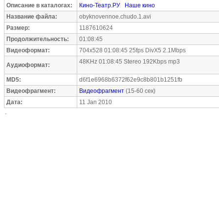
Описание в каталогах:
Кино-Театр.РУ
Наше кино
Название файла:
obyknovennoe.chudo.1.avi
Размер:
1187610624
Продолжительность:
01:08:45
Видеоформат:
704x528 01:08:45 25fps DivX5 2.1Mbps
48KHz 01:08:45 Stereo 192Kbps mp3
Аудиоформат:
MD5:
d6f1e6968b6372f62e9c8b801b1251fb
Видеофрагмент:
Видеофрагмент
(15-60 сек)
Дата:
11 Jan 2010