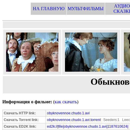
АУДИО
НА ГЛАВНУЮ
МУЛЬТФИЛЬМЫ
СКАЗК
Обыкнове
Информация о фильме:
(
как скачать
)
Скачать HTTP link:
obyknovennoe.chudo.1.avi
Скачать Torrent link:
obyknovennoe.chudo.1.avi.torrent
Seeders:1 Leec
Скачать ED2K link:
ed2k://|file|obyknovennoe.chudo.1.avi|1187610624|