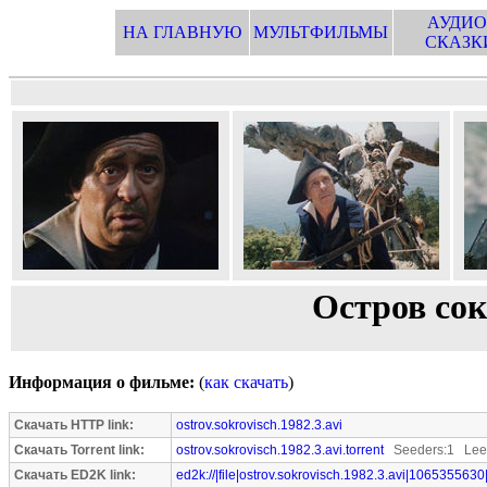
АУДИО
НА ГЛАВНУЮ
МУЛЬТФИЛЬМЫ
СКАЗК
Остров сок
Информация о фильме:
(
как скачать
)
Скачать HTTP link:
ostrov.sokrovisch.1982.3.avi
Скачать Torrent link:
ostrov.sokrovisch.1982.3.avi.torrent
Seeders:1 Leec
Скачать ED2K link:
ed2k://|file|ostrov.sokrovisch.1982.3.avi|1065355630