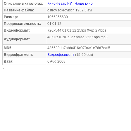
Описание в каталогах:
Кино-Театр.РУ
Наше кино
Название файла:
ostrov.sokrovisch.1982.3.avi
Размер:
1065355630
Продолжительность:
01:01:12
Видеоформат:
720x544 01:01:12 25fps XviD 2Mbps
48KHz 01:01:12 Stereo 256Kbps mp3
Аудиоформат:
MD5:
435539da7abb4f16c9704e1e76d7eaf5
Видеофрагмент:
Видеофрагмент
(15-60 сек)
Дата:
6 Aug 2008