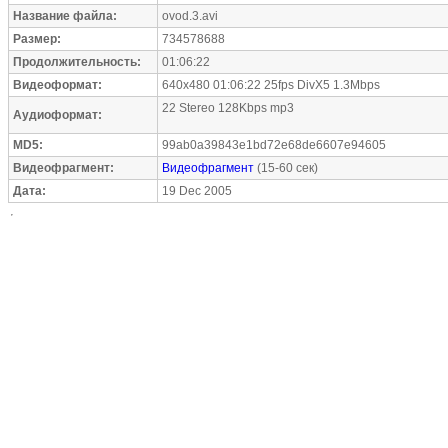
Название файла:
ovod.3.avi
Размер:
734578688
Продолжительность:
01:06:22
Видеоформат:
640x480 01:06:22 25fps DivX5 1.3Mbps
22 Stereo 128Kbps mp3
Аудиоформат:
MD5:
99ab0a39843e1bd72e68de6607e94605
Видеофрагмент:
Видеофрагмент
(15-60 сек)
Дата:
19 Dec 2005