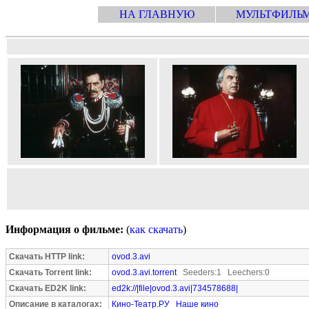
НА ГЛАВНУЮ
МУЛЬТФИЛЬ
Информация о фильме:
(
как скачать
)
Скачать HTTP link:
ovod.3.avi
Скачать Torrent link:
ovod.3.avi.torrent
Seeders:1 Leechers:0
Скачать ED2K link:
ed2k://|file|ovod.3.avi|734578688|
Описание в каталогах:
Кино-Театр.РУ
Наше кино