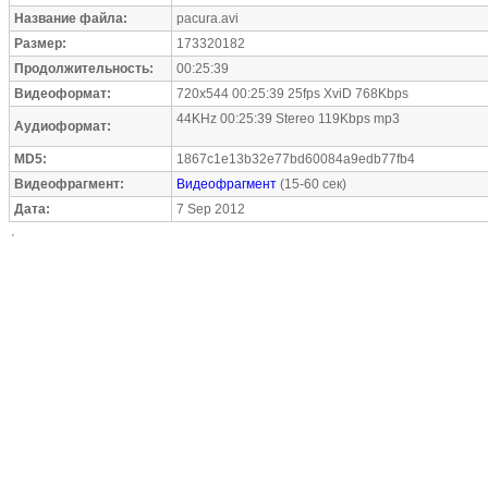
Название файла:
pacura.avi
Размер:
173320182
Продолжительность:
00:25:39
Видеоформат:
720x544 00:25:39 25fps XviD 768Kbps
44KHz 00:25:39 Stereo 119Kbps mp3
Аудиоформат:
MD5:
1867c1e13b32e77bd60084a9edb77fb4
Видеофрагмент:
Видеофрагмент
(15-60 сек)
Дата:
7 Sep 2012