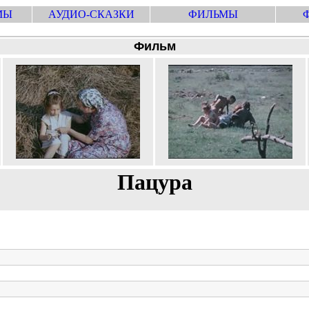
МЫ
АУДИО-СКАЗКИ
ФИЛЬМЫ
Фильм
Пацура