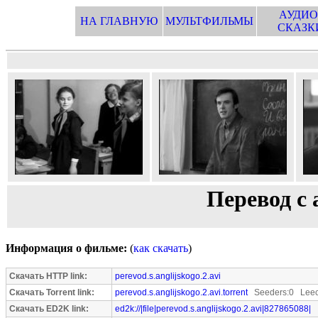
АУДИО
НА ГЛАВНУЮ
МУЛЬТФИЛЬМЫ
СКАЗК
Перевод с 
Информация о фильме:
(
как скачать
)
Скачать HTTP link:
perevod.s.anglijskogo.2.avi
Скачать Torrent link:
perevod.s.anglijskogo.2.avi.torrent
Seeders:0 Leec
Скачать ED2K link:
ed2k://|file|perevod.s.anglijskogo.2.avi|827865088|