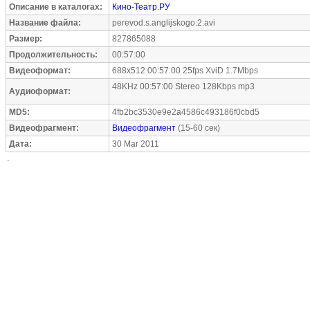
Описание в каталогах:
Кино-Театр.РУ
Название файла:
perevod.s.anglijskogo.2.avi
Размер:
827865088
Продолжительность:
00:57:00
Видеоформат:
688x512 00:57:00 25fps XviD 1.7Mbps
48KHz 00:57:00 Stereo 128Kbps mp3
Аудиоформат:
MD5:
4fb2bc3530e9e2a4586c493186f0cbd5
Видеофрагмент:
Видеофрагмент
(15-60 сек)
Дата:
30 Mar 2011