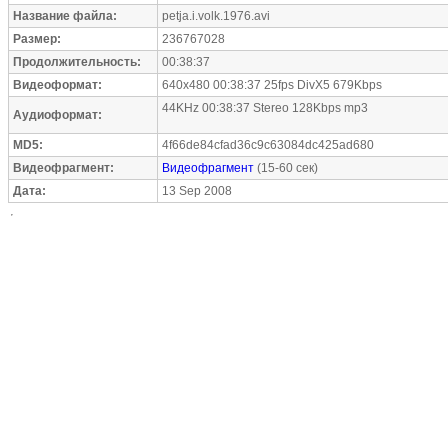
Название файла:
petja.i.volk.1976.avi
Размер:
236767028
Продолжительность:
00:38:37
Видеоформат:
640x480 00:38:37 25fps DivX5 679Kbps
44KHz 00:38:37 Stereo 128Kbps mp3
Аудиоформат:
MD5:
4f66de84cfad36c9c63084dc425ad680
Видеофрагмент:
Видеофрагмент
(15-60 сек)
Дата:
13 Sep 2008