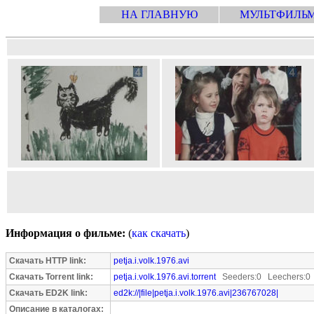
НА ГЛАВНУЮ
МУЛЬТФИЛЬ
Информация о фильме:
(
как скачать
)
Скачать HTTP link:
petja.i.volk.1976.avi
Скачать Torrent link:
petja.i.volk.1976.avi.torrent
Seeders:0 Leechers:0
Скачать ED2K link:
ed2k://|file|petja.i.volk.1976.avi|236767028|
Описание в каталогах: