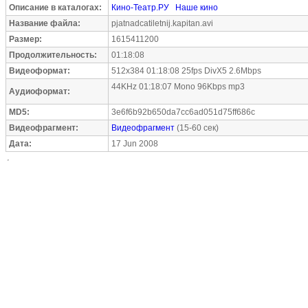
Описание в каталогах:
Кино-Театр.РУ
Наше кино
Название файла:
pjatnadcatiletnij.kapitan.avi
Размер:
1615411200
Продолжительность:
01:18:08
Видеоформат:
512x384 01:18:08 25fps DivX5 2.6Mbps
44KHz 01:18:07 Mono 96Kbps mp3
Аудиоформат:
MD5:
3e6f6b92b650da7cc6ad051d75ff686c
Видеофрагмент:
Видеофрагмент
(15-60 сек)
Дата:
17 Jun 2008