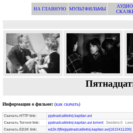
АУДИО
НА ГЛАВНУЮ
МУЛЬТФИЛЬМЫ
СКАЗК
Пятнадцат
Информация о фильме:
(
как скачать
)
Скачать HTTP link:
pjatnadcatiletnij.kapitan.avi
Скачать Torrent link:
pjatnadcatiletnij.kapitan.avi.torrent
Seeders:0 Leec
Скачать ED2K link:
ed2k://|file|pjatnadcatiletnij.kapitan.avi|1615411200|