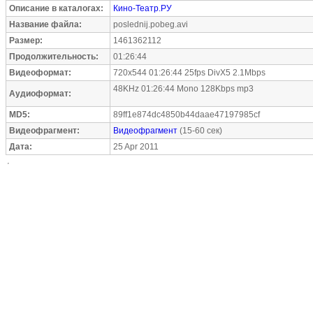
Описание в каталогах:
Кино-Театр.РУ
Название файла:
poslednij.pobeg.avi
Размер:
1461362112
Продолжительность:
01:26:44
Видеоформат:
720x544 01:26:44 25fps DivX5 2.1Mbps
48KHz 01:26:44 Mono 128Kbps mp3
Аудиоформат:
MD5:
89ff1e874dc4850b44daae47197985cf
Видеофрагмент:
Видеофрагмент
(15-60 сек)
Дата:
25 Apr 2011