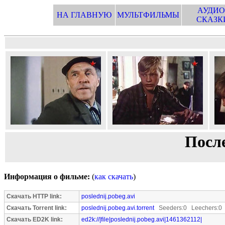
АУДИО
НА ГЛАВНУЮ
МУЛЬТФИЛЬМЫ
СКАЗК
Посл
Информация о фильме:
(
как скачать
)
Скачать HTTP link:
poslednij.pobeg.avi
Скачать Torrent link:
poslednij.pobeg.avi.torrent
Seeders:0 Leechers:0
Скачать ED2K link:
ed2k://|file|poslednij.pobeg.avi|1461362112|