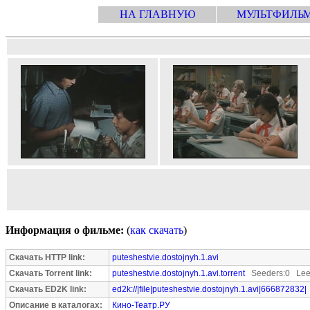
НА ГЛАВНУЮ
МУЛЬТФИЛЬ
Информация о фильме:
(
как скачать
)
Скачать HTTP link:
puteshestvie.dostojnyh.1.avi
Скачать Torrent link:
puteshestvie.dostojnyh.1.avi.torrent
Seeders:0 Lee
Скачать ED2K link:
ed2k://|file|puteshestvie.dostojnyh.1.avi|666872832|
Описание в каталогах:
Кино-Театр.РУ