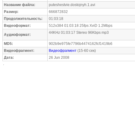
Название файла:
puteshestvie.dostojnyh.1.avi
Размер:
666872832
Продолжительность:
01:03:18
Видеоформат:
512x384 01:03:18 25fps XviD 1.2Mbps
44KHz 01:03:17 Stereo 96Kbps mp3
Аудиоформат:
MD5:
902b9e975fe7796b4474162fcf1419b6
Видеофрагмент:
Видеофрагмент
(15-60 сек)
Дата:
26 Jun 2008