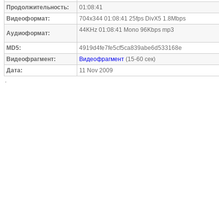
Продолжительность:
01:08:41
Видеоформат:
704x344 01:08:41 25fps DivX5 1.8Mbps
44KHz 01:08:41 Mono 96Kbps mp3
Аудиоформат:
MD5:
4919d4fe7fe5cf5ca839abe6d533168e
Видеофрагмент:
Видеофрагмент
(15-60 сек)
Дата:
11 Nov 2009