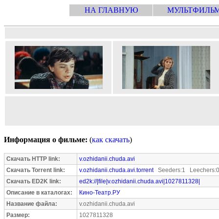
НА ГЛАВНУЮ
МУЛЬТФИЛЬ
Информация о фильме:
(
как скачать
)
Скачать HTTP link:
v.ozhidanii.chuda.avi
Скачать Torrent link:
v.ozhidanii.chuda.avi.torrent
Seeders:1 Leechers:
Скачать ED2K link:
ed2k://|file|v.ozhidanii.chuda.avi|1027811328|
Описание в каталогах:
Кино-Театр.РУ
Название файла:
v.ozhidanii.chuda.avi
Размер:
1027811328