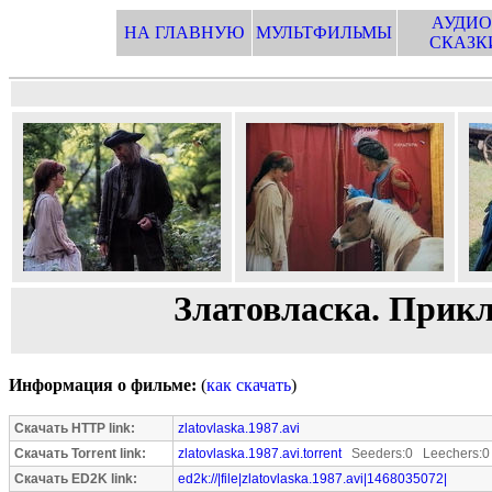
АУДИО
НА ГЛАВНУЮ
МУЛЬТФИЛЬМЫ
СКАЗК
Златовласка. Прик
Информация о фильме:
(
как скачать
)
Скачать HTTP link:
zlatovlaska.1987.avi
Скачать Torrent link:
zlatovlaska.1987.avi.torrent
Seeders:0 Leechers:0
Скачать ED2K link:
ed2k://|file|zlatovlaska.1987.avi|1468035072|