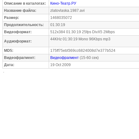
Описание в каталогах:
Кино-Театр.РУ
Название файла:
zlatovlaska.1987.avi
Размер:
1468035072
Продолжительность:
01:30:19
Видеоформат:
512x384 01:30:19 25fps DivX5 2Mbps
44KHz 01:30:19 Mono 96Kbps mp3
Аудиоформат:
MD5:
175ff75ebf369cc6824008d7e377b524
Видеофрагмент:
Видеофрагмент
(15-60 сек)
Дата:
19 Oct 2009