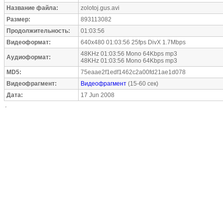
Название файла:
zolotoj.gus.avi
Размер:
893113082
Продолжительность:
01:03:56
Видеоформат:
640x480 01:03:56 25fps DivX 1.7Mbps
48KHz 01:03:56 Mono 64Kbps mp3
Аудиоформат:
48KHz 01:03:56 Mono 64Kbps mp3
MD5:
75eaae2f1edf1462c2a00fd21ae1d078
Видеофрагмент:
Видеофрагмент
(15-60 сек)
Дата:
17 Jun 2008