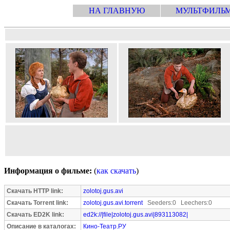
НА ГЛАВНУЮ
МУЛЬТФИЛЬ
Информация о фильме:
(
как скачать
)
Скачать HTTP link:
zolotoj.gus.avi
Скачать Torrent link:
zolotoj.gus.avi.torrent
Seeders:0 Leechers:0
Скачать ED2K link:
ed2k://|file|zolotoj.gus.avi|893113082|
Описание в каталогах:
Кино-Театр.РУ