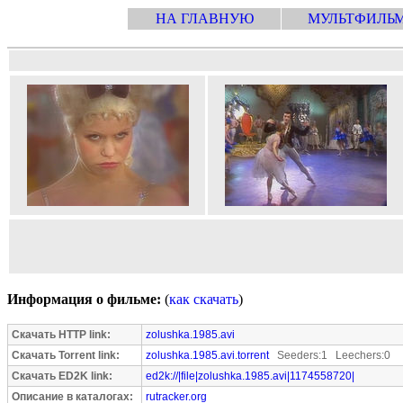
НА ГЛАВНУЮ
МУЛЬТФИЛЬ
Информация о фильме:
(
как скачать
)
Скачать HTTP link:
zolushka.1985.avi
Скачать Torrent link:
zolushka.1985.avi.torrent
Seeders:1 Leechers:0
Скачать ED2K link:
ed2k://|file|zolushka.1985.avi|1174558720|
Описание в каталогах:
rutracker.org