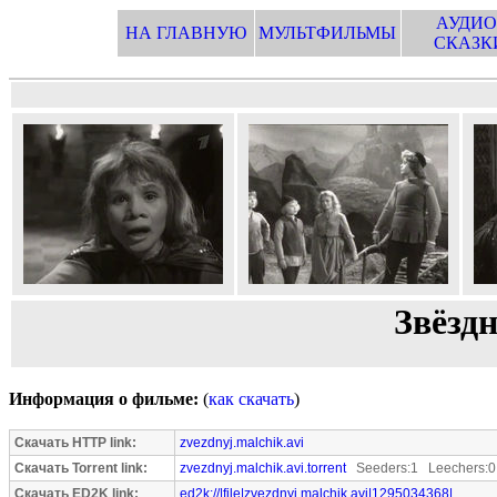
АУДИО
НА ГЛАВНУЮ
МУЛЬТФИЛЬМЫ
СКАЗК
Звёзд
Информация о фильме:
(
как скачать
)
Скачать HTTP link:
zvezdnyj.malchik.avi
Скачать Torrent link:
zvezdnyj.malchik.avi.torrent
Seeders:1 Leechers:0
Скачать ED2K link:
ed2k://|file|zvezdnyj.malchik.avi|1295034368|