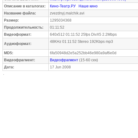
Описание в каталогах:
Кино-Театр.РУ
Наше кино
Название файла:
zvezdnyj.malchik.avi
Размер:
1295034368
Продолжительность:
01:11:52
Видеоформат:
640x512 01:11:52 25fps DivX5 2.2Mbps
48KHz 01:11:52 Stereo 192Kbps mp3
Аудиоформат:
MD5:
6fa50948d2e5a252bb46e980a9af6e0d
Видеофрагмент:
Видеофрагмент
(15-60 сек)
Дата:
17 Jun 2008